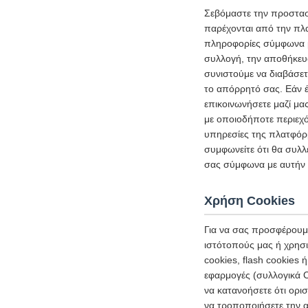
Σεβόμαστε την προστασ
παρέχονται από την πλ
πληροφορίες σύμφωνα με
συλλογή, την αποθήκευ
συνιστούμε να διαβάσετ
το απόρρητό σας. Εάν έ
επικοινωνήσετε μαζί μα
με οποιοδήποτε περιεχό
υπηρεσίες της πλατφόρμ
συμφωνείτε ότι θα συλλ
σας σύμφωνα με αυτήν 
Χρήση Cookies
Για να σας προσφέρουμε
ιστότοπούς μας ή χρησι
cookies, flash cookies
εφαρμογές (συλλογικά C
να κατανοήσετε ότι ορι
να τροποποιήσετε την α