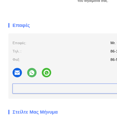
του κηδεμόνα σας.
Επαφές
Επαφές:
Mr.
Τηλ.::
86-
Φαξ:
86-
Στείλτε Μας Μήνυμα