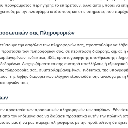
ου προγράμματος περιήγησης το επιτρέπουν, αλλά αυτό μπορεί να επη
ετικούς με την πλατφόρμα ιστότοπους και στις υπηρεσίες που παρέχο
Προσωπικών σας Πληροφοριών
τεύσουμε την ασφάλεια των πληροφοριών σας, προσπαθούμε να λάβου
ην προστασία των πληροφοριών σας, σε περίπτωση διαρροής, ζημιάς ή
αμβανομένων, ενδεικτικά, SSL, κρυπτογράφησης αποθήκευσης πληρο
δεδομένων. Διαχειριζόμαστε επίσης αυστηρά υπαλλήλους ή εξωτερικο
στις πληροφορίες σας, συμπεριλαμβανομένων, ενδεικτικά, της υπογρα
 τους, της λήψης διαφορετικών ελέγχων εξουσιοδότησης ανάλογα με τη 
ιτουργιών τους.
κων
ην προστασία των προσωπικών πληροφοριών των ανηλίκων. Εάν είστε
ε από τον κηδεμόνα σας να διαβάσει προσεκτικά αυτήν την πολιτική α
ρεσίες μας ή να μας παρέχει πληροφορίες με την προϋπόθεση ότι έχετε