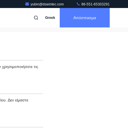
yubin@dswintec.com
86-551-65303291
Απόσπασμα
Greek
 χρησιμοποιήσετε τις
ου. Δεν είμαστε