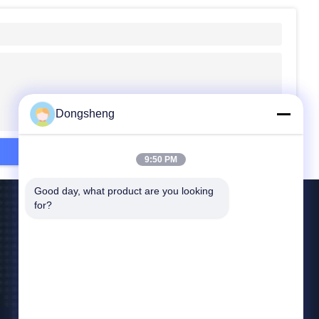
Dongsheng
9:50 PM
Good day, what product are you looking 
for?
Επικοινωνήστε Μαζί Μας
yubin@dswintec.com
86-551-65303291
No.2606, δρόμος Jixian, ζώνη οικονομικής