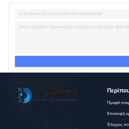
Περίπο
Προφίλ εται
Επισκεψή ε
Έλεγχος πο