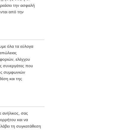
ρεάσει την ασφαλή
νται από την
με όλα τα εύλογα
 απώλειας
φοριών, ελέγχου
ύς συνεργάτες που
φής συμφωνιών
θέση και της
 ανήλικος, σας
πορρήτου και να
 λάβει τη συγκατάθεση