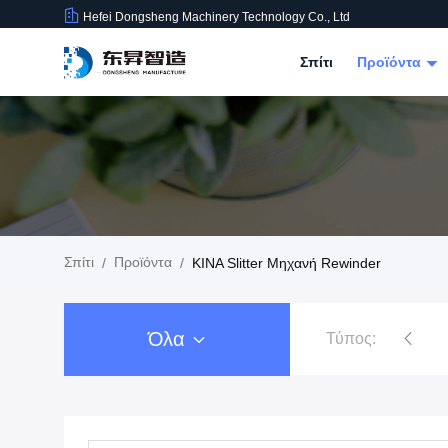
Hefei Dongsheng Machinery Technology Co., Ltd
Σπίτι
Προϊόντα
Σπίτι
Προϊόντα
/
/
ΚΙΝΑ Slitter Μηχανή Rewinder
Όλα
Τύπος:
Μηχανή Rewinder ταινιών