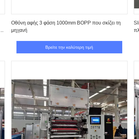
Βρείτε την καλύτερη τιμή
Οθόνη αφής 3 φάση 1000mm BOPP που σκίζει τη
Sl
ει
μηχανή
πλ
Βρείτε την καλύτερη τιμή