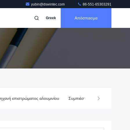
yubin@dswintec.com
86-551-65303291
Απόσπασμα
Greek
ηχανή επιστρώματος αλουμινίου
Συμπιέστης Μεταλλουργός κενού