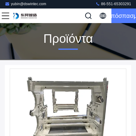
yubin@dswintec.com
86-551-65303291
Απόσπασ
Προϊόντα