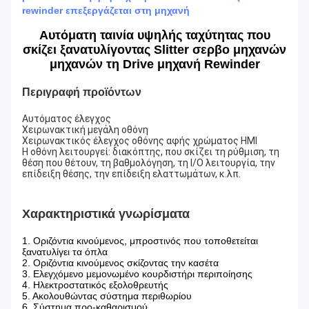
rewinder επεξεργάζεται στη μηχανή
Αυτόματη ταινία υψηλής ταχύτητας που
σκίζει ξανατυλίγοντας Slitter σερβο μηχανών
μηχανών τη Drive μηχανή Rewinder
Περιγραφή προϊόντων
Αυτόματος έλεγχος 
Χειρωνακτική μεγάλη οθόνη 
Χειρωνακτικός έλεγχος οθόνης αφής χρώματος HMI 
Η οθόνη λειτουργεί: διακόπτης, που σκίζει τη ρύθμιση, τη 
θέση που θέτουν, τη βαθμολόγηση, τη I/O λειτουργία, την 
επίδειξη θέσης, την επίδειξη ελαττωμάτων, κ.λπ.
Χαρακτηριστικά γνωρίσματα
1. Οριζόντια κινούμενος, μπροστινός που τοποθετείται
ξανατυλίγει τα όπλα
2. Οριζόντια κινούμενος σκίζοντας την κασέτα
3. Ελεγχόμενο μεμονωμένο κουρδιστήρι περιποίησης
4. Ηλεκτροστατικός εξολοθρευτής
5. Ακολουθώντας σύστημα περιθωρίου
6. Σύστημα προ-καθαρισμού