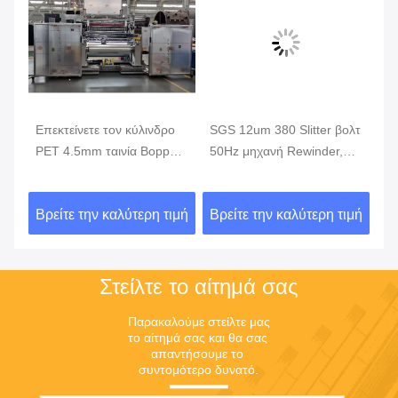
V
Επεκτείνετε τον κύλινδρο
SGS 12um 380 Slitter βολτ
5
PET 4.5mm ταινία Bopp
50Hz μηχανή Rewinder,
τρ
που σκίζει τη μηχανή
Slitter υψηλής ταχύτητας
σκ
μηχανή
ιμή
Βρείτε την καλύτερη τιμή
Βρείτε την καλύτερη τιμή
Βρ
Στείλτε το αίτημά σας
Παρακαλούμε στείλτε μας 
το αίτημά σας και θα σας 
απαντήσουμε το 
συντομότερο δυνατό.