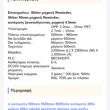
Επισημαίνω:
Slitter μηχανή Rewinder
,
Slitter 50mm μηχανή Rewinder
,
αυτόματη ξανατυλίγοντας μηχανή 4.5mm
OPP. 2.0mic – 15mic PET.
Υπόστρωμα:
2.7mic – 15mic
Πλάτος υποστρωμάτων:
500mm - 980mm
Να ξετυλίξει dia:
μέγιστο 650mm
Dia τυλίγματος.:
Μέγιστο 350mm
Ταχύτητα:
μέγιστο 500m/λ.
2200mm (L) Χ 2300mm (W) Χ
Μέγεθος:
1,500mm (Χ)
PLC:
BECKHOFF
Αισθητήρας έντασης:
E+L
DC24V παροχή ηλεκτρικού
Siemens
ρεύματος:
Ηλεκτρική ενέργεια:
3 φάση * 200 βολτ *60Hz
Χρώμα:
RAL 7035 για το πλαίσιο
Περιγραφή
η αυτόματη 500mm 5500mm 8000mm αυτόματη 380v
ρόλων 60hz υψηλή ταχύτητα ταινιών που σκίζει