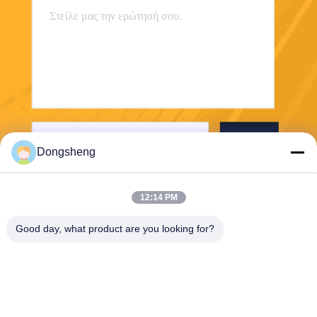
Στείλε
Dongsheng
12:14 PM
Good day, what product are you looking for?
Hefei Dongsheng Machinery Technology
Co., Ltd
yubin@dswintec.com
86-551-65303291