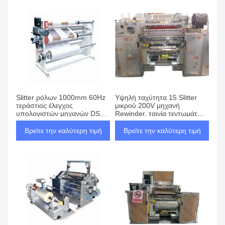
Slitter ρόλων 1000mm 60Hz
Υψηλή ταχύτητα 15 Slitter
τεράστιος έλεγχος
μικρού 200V μηχανή
υπολογιστών μηχανών DST
Rewinder, ταινία τεντωμάτων
Rewinder
που ξανατυλίγει τη μηχανή
Βρείτε την καλύτερη τιμή
Βρείτε την καλύτερη τιμή