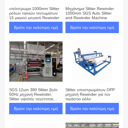
υπόστρωμα 1000mm Slitter
Μηχάνημα Slitter Rewinder
ρόλων ταινιών τεντωμάτων
1000mm SGS Auto Slitter
15 μικρού μηχανή Rewinder
and Rewinder Machine
Βρείτε την καλύτερη τιμή
Βρείτε την καλύτερη τιμή
SGS 12um 380 Slitter βολτ
Slitter υποστρωμάτων OPP
50Hz μηχανή Rewinder,
μηχανή Rewinder για τον
Slitter υψηλής ταχύτητας
τεράστιο ρόλο
μηχανή
Βρείτε την καλύτερη τιμή
Βρείτε την καλύτερη τιμή