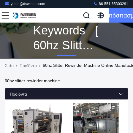
yubin@dswintec.com
86-551-65303291
Απόσπασ
Keywords [
60hz Slitter
Rewinder
/
/
60hz Slitter Rewinder Machine Online Manufact
Σπίτι
Προϊόντα
Machine ]
60hz slitter rewinder machine
Match 87
Προϊόντα
Προϊόντα