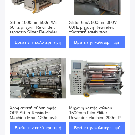
Slitter 1000mm 500m/Min
Slitter 6mA 500mm 380V
60Hz μηχανή Rewinder,
60Hz μηχανή Rewinder,
τεράστιο Slitter Rewinder
πλαστική ταινία που
ρόλων
ξανατυλίγει τη μηχανή
Βρείτε την καλύτερη τιμή
Βρείτε την καλύτερη τιμή
Χρωματιστή οθόνη αφής
Μηχανή κοπής χαλκού
OPP Slitter Rewinder
1500mm Film Slitter
Machine Max. 120m ανά
Rewinder Machine 200m Per
λεπτό ταχύτητα
Min
Βρείτε την καλύτερη τιμή
Βρείτε την καλύτερη τιμή