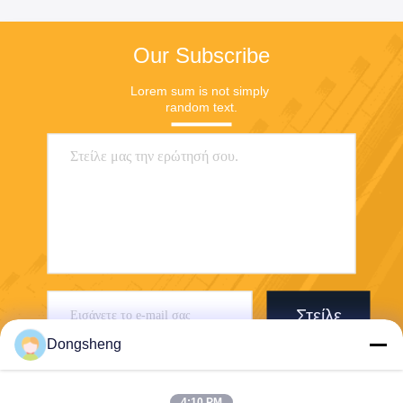
Our Subscribe
Lorem sum is not simply 
random text.
Στείλε
Dongsheng
4:10 PM