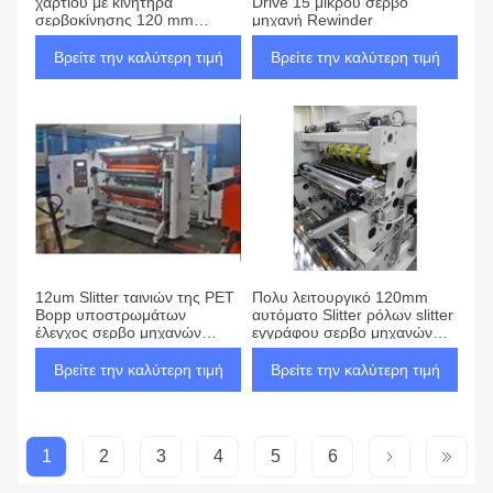
χαρτιού με κινητήρα
Drive 15 μικρού σερβο
σερβοκίνησης 120 mm
μηχανή Rewinder
Αυτοματοποιημένη μηχανή
διακοπής κυλίνδρων
Βρείτε την καλύτερη τιμή
Βρείτε την καλύτερη τιμή
12um Slitter ταινιών της PET
Πολυ λειτουργικό 120mm
Bopp υποστρωμάτων
αυτόματο Slitter ρόλων slitter
έλεγχος σερβο μηχανών
εγγράφου σερβο μηχανών
εναλλασσόμενου ρεύματος
Drive rewinder επεξεργάζεται
μηχανών Rewinder
στη μηχανή
Βρείτε την καλύτερη τιμή
Βρείτε την καλύτερη τιμή
1
2
3
4
5
6