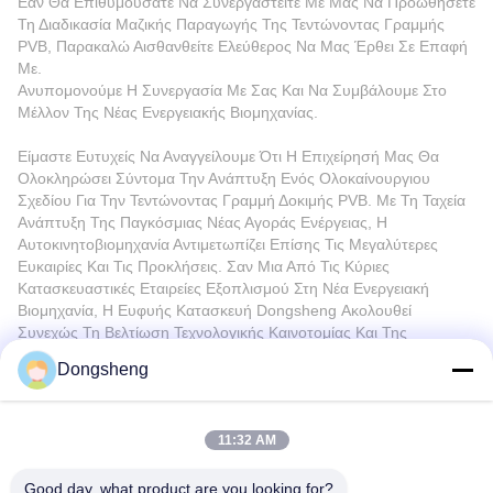
Εάν Θα Επιθυμούσατε Να Συνεργαστείτε Με Μας Να Προωθήσετε
Τη Διαδικασία Μαζικής Παραγωγής Της Τεντώνοντας Γραμμής
PVB, Παρακαλώ Αισθανθείτε Ελεύθερος Να Μας Έρθει Σε Επαφή
Με.
Ανυπομονούμε Η Συνεργασία Με Σας Και Να Συμβάλουμε Στο
Μέλλον Της Νέας Ενεργειακής Βιομηχανίας.
Είμαστε Ευτυχείς Να Αναγγείλουμε Ότι Η Επιχείρησή Μας Θα
Ολοκληρώσει Σύντομα Την Ανάπτυξη Ενός Ολοκαίνουργιου
Σχεδίου Για Την Τεντώνοντας Γραμμή Δοκιμής PVB. Με Τη Ταχεία
Ανάπτυξη Της Παγκόσμιας Νέας Αγοράς Ενέργειας, Η
Αυτοκινητοβιομηχανία Αντιμετωπίζει Επίσης Τις Μεγαλύτερες
Ευκαιρίες Και Τις Προκλήσεις. Σαν Μια Από Τις Κύριες
Κατασκευαστικές Εταιρείες Εξοπλισμού Στη Νέα Ενεργειακή
Βιομηχανία, Η Ευφυής Κατασκευή Dongsheng Ακολουθεί
Συνεχώς Τη Βελτίωση Τεχνολογικής Καινοτομίας Και Της
Ποιότητας, Δεσμευμένη Στην Παροχή Των Πελατών Το Καλύτερο
Dongsheng
Γενικό Solu
11:32 AM
Good day, what product are you looking for?