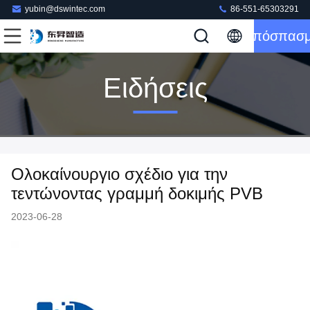
yubin@dswintec.com
86-551-65303291
Απόσπασ
Ειδήσεις
Ολοκαίνουργιο σχέδιο για την
τεντώνοντας γραμμή δοκιμής PVB
2023-06-28