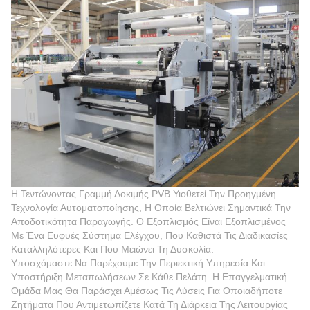
Η Τεντώνοντας Γραμμή Δοκιμής PVB Υιοθετεί Την Προηγμένη
Τεχνολογία Αυτοματοποίησης, Η Οποία Βελτιώνει Σημαντικά Την
Αποδοτικότητα Παραγωγής. Ο Εξοπλισμός Είναι Εξοπλισμένος
Με Ένα Ευφυές Σύστημα Ελέγχου, Που Καθιστά Τις Διαδικασίες
Καταλληλότερες Και Που Μειώνει Τη Δυσκολία.
Υποσχόμαστε Να Παρέχουμε Την Περιεκτική Υπηρεσία Και
Υποστήριξη Μεταπωλήσεων Σε Κάθε Πελάτη. Η Επαγγελματική
Ομάδα Μας Θα Παράσχει Αμέσως Τις Λύσεις Για Οποιαδήποτε
Ζητήματα Που Αντιμετωπίζετε Κατά Τη Διάρκεια Της Λειτουργίας