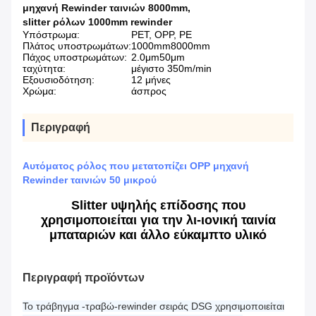
μηχανή Rewinder ταινιών 8000mm
,
slitter ρόλων 1000mm rewinder
Υπόστρωμα:
PET, OPP, PE
Πλάτος υποστρωμάτων:
1000mm8000mm
Πάχος υποστρωμάτων:
2.0μm50μm
ταχύτητα:
μέγιστο 350m/min
Εξουσιοδότηση:
12 μήνες
Χρώμα:
άσπρος
Περιγραφή
Αυτόματος ρόλος που μετατοπίζει OPP μηχανή
Rewinder ταινιών 50 μικρού
Slitter υψηλής επίδοσης που
χρησιμοποιείται για την λι-ιονική ταινία
μπαταριών και άλλο εύκαμπτο υλικό
Περιγραφή προϊόντων
Το τράβηγμα -τραβώ-rewinder σειράς DSG χρησιμοποιείται