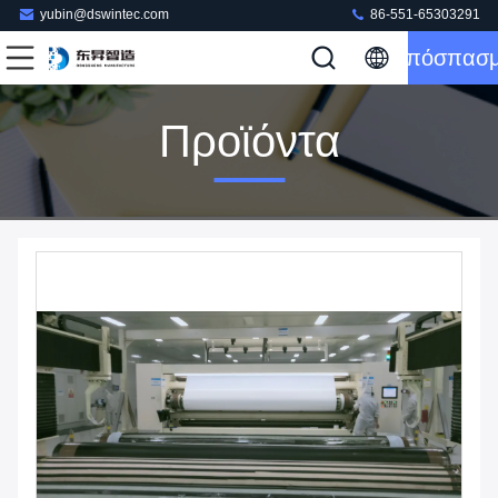
yubin@dswintec.com
86-551-65303291
Απόσπασ
Προϊόντα