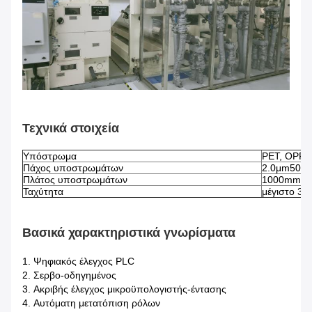
Τεχνικά στοιχεία
Υπόστρωμα
PET, OPP, 
Πάχος υποστρωμάτων
2.0μm50μ
Πλάτος υποστρωμάτων
1000mm8
Ταχύτητα
μέγιστο 35
Βασικά χαρακτηριστικά γνωρίσματα
1.
Ψηφιακός έλεγχος PLC
2.
Σερβο-οδηγημένος
3.
Ακριβής έλεγχος μικροϋπολογιστής-έντασης
4.
Αυτόματη μετατόπιση ρόλων