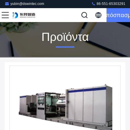
yubin@dswintec.com
86-551-65303291
Απόσπασ
Προϊόντα