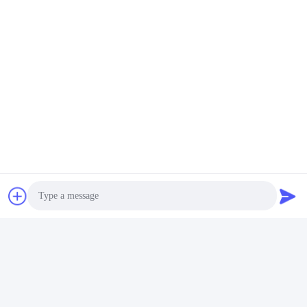
Στείλε
Hefei Dongsheng Machinery Technology
Co., Ltd
yubin@dswintec.com
86-551-65303291
No.2606, δρόμος Jixian, ζών
Photo
η οικονομικής ανάπτυξης, H
efei, Anhui, Κίνα
Video Call