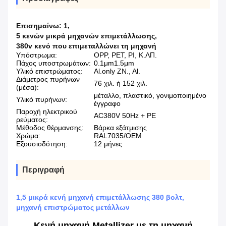
Επισημαίνω:
1
,
5 κενών μικρά μηχανών επιμετάλλωσης
,
380v κενό που επιμεταλλώνει τη μηχανή
Υπόστρωμα:
OPP, PET, PI, Κ.ΛΠ.
Πάχος υποστρωμάτων:
0.1μm1.5μm
Υλικό επιστρώματος:
Al.only ZN., Al.
Διάμετρος πυρήνων
76 χιλ. ή 152 χιλ.
(μέσα):
μέταλλο, πλαστικό, γονιμοποιημένο
Υλικό πυρήνων:
έγγραφο
Παροχή ηλεκτρικού
AC380V 50Hz + PE
ρεύματος:
Μέθοδος θέρμανσης:
Βάρκα εξάτμισης
Χρώμα:
RAL7035/OEM
Εξουσιοδότηση:
12 μήνες
Περιγραφή
1,5 μικρά κενή μηχανή επιμετάλλωσης 380 βολτ,
μηχανή επιστρώματος μετάλλων
Κενή μηχανή Metallizer με τη μηχανή