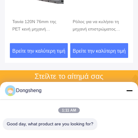
Ταινία 120N 76mm της
Ρόλος για να κυλήσει τη
εν
PET κενή μηχανή
μηχανή επιστρώματος
3
επιμετάλλωσης, μηχανή
επιμετάλλωσης 8m/S
60
υ
κενού επιστρώματος
152mm
επ
ιμή
Βρείτε την καλύτερη τιμή
Βρείτε την καλύτερη τιμή
Βρ
Στείλτε το αίτημά σας
Παρακαλούμε στείλτε μας 
Dongsheng
το αίτημά σας και θα σας 
απαντήσουμε το 
συντομότερο δυνατό.
1:11 AM
Good day, what product are you looking for?