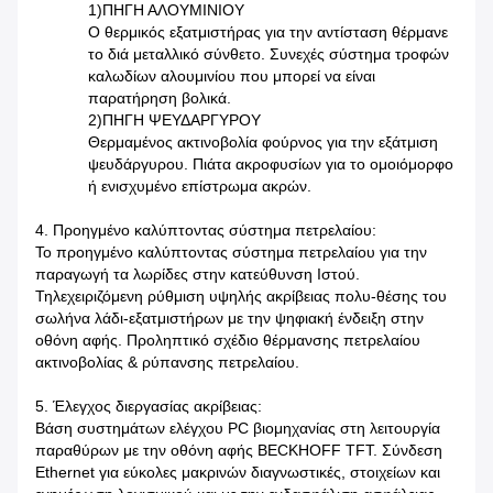
1)ΠΗΓΗ ΑΛΟΥΜΙΝΙΟΥ
Ο θερμικός εξατμιστήρας για την αντίσταση θέρμανε
το διά μεταλλικό σύνθετο. Συνεχές σύστημα τροφών
καλωδίων αλουμινίου που μπορεί να είναι
παρατήρηση βολικά.
2)ΠΗΓΗ ΨΕΥΔΑΡΓΥΡΟΥ
Θερμαμένος ακτινοβολία φούρνος για την εξάτμιση
ψευδάργυρου. Πιάτα ακροφυσίων για το ομοιόμορφο
ή ενισχυμένο επίστρωμα ακρών.
4. Προηγμένο καλύπτοντας σύστημα πετρελαίου:
Το προηγμένο καλύπτοντας σύστημα πετρελαίου για την
παραγωγή τα λωρίδες στην κατεύθυνση Ιστού.
Τηλεχειριζόμενη ρύθμιση υψηλής ακρίβειας πολυ-θέσης του
σωλήνα λάδι-εξατμιστήρων με την ψηφιακή ένδειξη στην
οθόνη αφής. Προληπτικό σχέδιο θέρμανσης πετρελαίου
ακτινοβολίας & ρύπανσης πετρελαίου.
5. Έλεγχος διεργασίας ακρίβειας:
Βάση συστημάτων ελέγχου PC βιομηχανίας στη λειτουργία
παραθύρων με την οθόνη αφής BECKHOFF TFT. Σύνδεση
Ethernet για εύκολες μακρινών διαγνωστικές, στοιχείων και