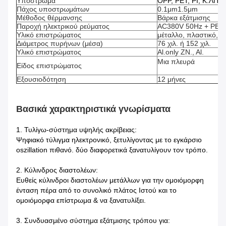
Υπόστρωμα
OPP, PET, PI, Κ.ΛΠ.
Πάχος υποστρωμάτων
0.1μm1.5μm
Μέθοδος θέρμανσης
Βάρκα εξάτμισης
Παροχή ηλεκτρικού ρεύματος
AC380V 50Hz + PE
Υλικό επιστρώματος
μέταλλο, πλαστικό, 
Διάμετρος πυρήνων (μέσα)
76 χιλ. ή 152 χιλ.
Υλικό επιστρώματος
Al.only ZN., Al.
Μια πλευρά
Είδος επιστρώματος
Εξουσιοδότηση
12 μήνες
Βασικά χαρακτηριστικά γνωρίσματα
1. Τυλίγω-σύστημα υψηλής ακρίβειας:
Ψηφιακό τύλιγμα ηλεκτρονικό, ξετυλίγοντας με το εγκάρσιο
oszillation πιθανό. δύο διαφορετικά ξανατυλίγουν τον τρόπο.
2. Κύλινδρος διαστολέων:
Ευθείς κύλινδροι διαστολέων μετάλλων για την ομοιόμορφη
ένταση πέρα από το συνολικό πλάτος Ιστού και το
ομοιόμορφα επίστρωμα & να ξανατυλίξει.
3. Συνδυασμένο σύστημα εξάτμισης τρόπου για: