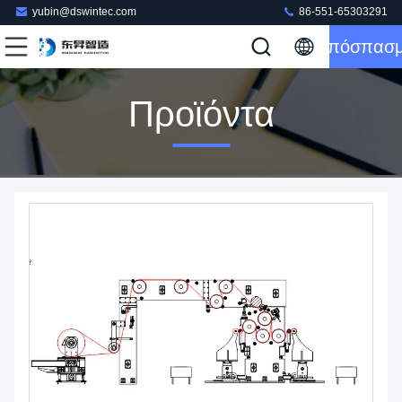
yubin@dswintec.com
86-551-65303291
Απόσπασ
Προϊόντα