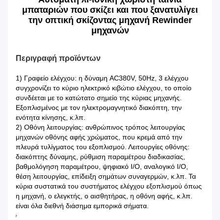
μπαταριών που σκίζει και που ξανατυλίγει
την οπτική σκίζοντας μηχανή Rewinder
μηχανών
Περιγραφή προϊόντων
1) Γραφείο ελέγχου: η δύναμη AC380V, 50Hz, 3 ελέγχου
συγχρονίζει το κύριο ηλεκτρικό κιβώτιο ελέγχου, το οποίο
συνδέεται με το κατώτατο σημείο της κύριας μηχανής.
Εξοπλισμένος με τον ηλεκτρομαγνητικό διακόπτη, την
ενότητα κίνησης, κ.λπ.
2) Οθόνη λειτουργίας: ανθρώπινος τρόπος λειτουργίας
μηχανών οθόνης αφής χρώματος, που κρεμά από την
πλευρά τυλίγματος του εξοπλισμού. Λειτουργίες οθόνης:
διακόπτης δύναμης, ρύθμιση παραμέτρου διαδικασίας,
βαθμολόγηση παραμέτρου, ψηφιακό I/O, αναλογικό I/O,
θέση λειτουργίας, επίδειξη σημάτων συναγερμών, κ.λπ. Τα
κύρια συστατικά του συστήματος ελέγχου εξοπλισμού όπως
η μηχανή, ο ελεγκτής, ο αισθητήρας, η οθόνη αφής, κ.λπ.
είναι όλα διεθνή διάσημα εμπορικά σήματα.