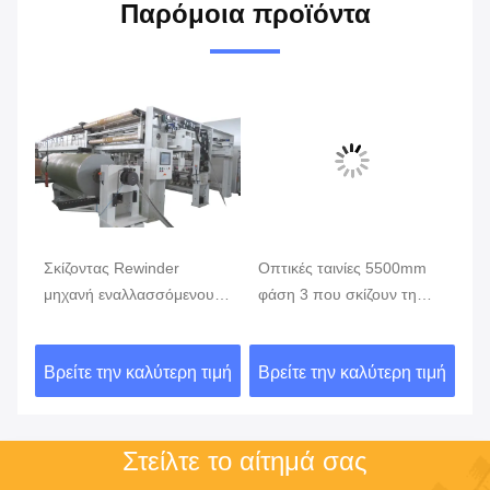
Παρόμοια προϊόντα
8
Σκίζοντας Rewinder
Οπτικές ταινίες 5500mm
65
μηχανή εναλλασσόμενου
φάση 3 που σκίζουν τη
μι
ρεύματος 380V 3um
μηχανή Rewinder
ξα
1500mm, υψηλή ταχύτητα
ιμή
Βρείτε την καλύτερη τιμή
Βρείτε την καλύτερη τιμή
Βρ
που σκίζει τη μηχανή
Στείλτε το αίτημά σας