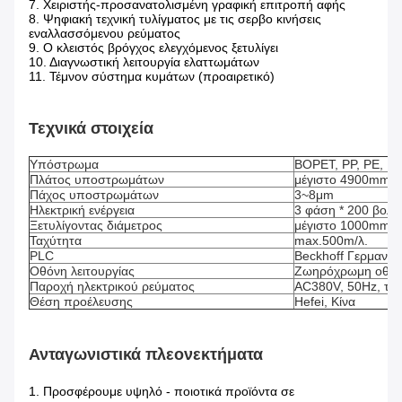
7. Χειριστής-προσανατολισμένη γραφική επιτροπή αφής
8. Ψηφιακή τεχνική τυλίγματος με τις σερβο κινήσεις
εναλλασσόμενου ρεύματος
9. Ο κλειστός βρόγχος ελεγχόμενος ξετυλίγει
10. Διαγνωστική λειτουργία ελαττωμάτων
11. Τέμνον σύστημα κυμάτων (προαιρετικό)
Τεχνικά στοιχεία
Υπόστρωμα
BOPET, PP, PE, E
Πλάτος υποστρωμάτων
μέγιστο 4900mm
Πάχος υποστρωμάτων
3~8μm
Ηλεκτρική ενέργεια
3 φάση * 200 βολτ
Ξετυλίγοντας διάμετρος
μέγιστο 1000mm
Ταχύτητα
max.500m/λ.
PLC
Beckhoff Γερμανία
Οθόνη λειτουργίας
Ζωηρόχρωμη οθόν
Παροχή ηλεκτρικού ρεύματος
AC380V, 50Hz, τρι
Θέση προέλευσης
Hefei, Κίνα
Ανταγωνιστικά πλεονεκτήματα
1.
Προσφέρουμε υψηλό - ποιοτικά προϊόντα σε