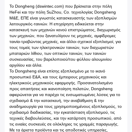
Το Dongheng (dswintec.com) που βρίσκεται στην πόλη
HeFei και την πόλη SuZhou, Co. τεχνολογίας Dongsheng
M&E, ΕΠΕ είναι γνωστός κατασκευαστής των εξοπλισμών
λειτουργικός-ταινιών. Η επιχείρηση ειδικεύεται στην
κατασκευή των μηχανών κενού επιστρώματος, διαχωρισμός
των μηχανών, που ξανατυλίγουν τις μηχανές, αμφίδρομες
ταινία-τραβώντας μηχανές, και άλλοι σχετικοί εξοπλισμοί, για
τους τομείς των ηλεκτρονικών ταινιών, των διαχωριστών
μπαταριών λίθιου, των οπτικών ταινιών, των ταινιών
συσκευασίας, του βαρελοποιού/του φύλλου αλουμινίου
αργιλίου και άλλα.
Το Dongsheng είναι επίσης εξοπλισμένο με το ικανό
προσωπικό Ε&Α, και τους έμπειρους μηχανικούς και
ηλεκτρικούς μηχανικούς εφαρμογής. Προσανατολισμένο
προς απαιτήσεις και ικανοποίηση πελατών, Dongsheng
αφιερώνεται για να παρέχει τις ενσωματωμένες λύσεις για το
σχεδιασμό & την κατασκευή, την αναβάθμιση & την
αναδημιουργία για τους χρησιμοποιημένους εξοπλισμούς, το
σχεδιασμό διαδικασίας, την εγκατάσταση εξοπλισμού, τις
τεχνικές διαβουλεύσεις, και την κατάρτιση προσωπικού, από
τις ενιαίες συσκευές σε ολόκληρες τις γραμμές παραγωγής.
Με τα άριστα προϊόντα και τις αποδοτικές υπηρεσίες,