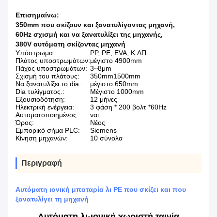
Επισημαίνω:
350mm που σκίζουν και ξανατυλίγοντας μηχανή
,
60Hz σχισμή και να ξανατυλίξει της μηχανής
,
380V αυτόματη σκίζοντας μηχανή
Υπόστρωμα:
PP, PE, EVA, Κ.ΛΠ.
Πλάτος υποστρωμάτων:
μέγιστο 4900mm
Πάχος υποστρωμάτων:
3~8μm
Σχισμή του πλάτους:
350mm1500mm
Να ξανατυλίξει το dia.:
μέγιστο 650mm
Dia τυλίγματος.:
Μέγιστο 1000mm
Εξουσιοδότηση:
12 μήνες
Ηλεκτρική ενέργεια:
3 φάση * 200 βολτ *60Hz
Αυτοματοποιημένος:
ναι
Όρος:
Νέος
Εμπορικό σήμα PLC:
Siemens
Κίνηση μηχανών:
10 σύνολα
Περιγραφή
Αυτόματη ιονική μπαταρία λι PE που σκίζει και που
ξανατυλίγει τη μηχανή
Αυτόματη λι-ιονική χωριστή ταινία