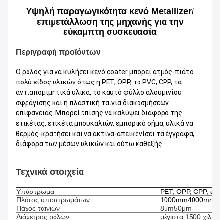
Υψηλή παραγωγικότητα κενό Metallizer/
επιμετάλλωση της μηχανής για την
εύκαμπτη συσκευασία
Περιγραφή προϊόντων
Ο ρόλος για να κυλήσει κενό coater μπορεί ατμός-πιάτο
πολύ είδος υλικών όπως η PET, OPP, το PVC, CPP, τα
αντιαπομιμητικά υλικά, το καυτό φύλλο αλουμινίου
σφράγισης και η πλαστική ταινία διακοσμήσεων
επιφάνειας. Μπορεί επίσης να καλύψει διάφορο της
ετικέτας, ετικέτα μπουκαλιών, εμπορικό σήμα, υλικά να
θερμός-κρατήσει και να ακτίνα-απεικονίσει τα έγγραφα,
διάφορα των μέσων υλικών και ούτω καθεξής.
Τεχνικά στοιχεία
Υπόστρωμα
PET, OPP, CPP, έγγ
Πλάτος υποστρωμάτων
1000mm4000mm
Πάχος ταινιών
8μm50μm
Διάμετρος ρόλων
μέγιστα 1500 χιλ.