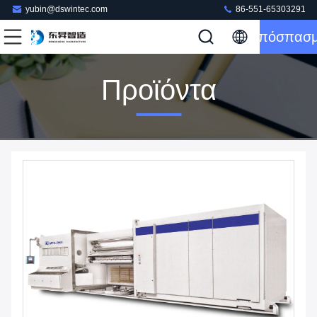
yubin@dswintec.com
86-551-65303291
Απόσπασ
Προϊόντα