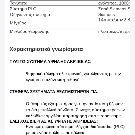
Ταχύτητα
ανώτατος, 1000m/
Σύστημα PLC
Σειρά Siemens S7-
Οδηγώντας σύστημα
Siemens
14m×5.5m×2.8m
Μέγεθος
Μέθοδος θέρμανσης
ηλεκτρικός/πετρέλα
Χαρακτηριστικά γνωρίσματα
ΤΥΛΊΓΩ-ΣΥΣΤΗΜΑ ΥΨΗΛΉΣ ΑΚΡΊΒΕΙΑΣ:
Ψηφιακό τύλιγμα ηλεκτρονικό, ξετυλίγοντας με την
εγκάρσια ταλάντωση πιθανή.
ΣΤΑΘΕΡΑ ΣΥΣΤΗΜΑΤΑ ΕΞΑΤΜΙΣΤΗΡΩΝ ΓΙΑ:
Ο θερμικός εξατμιστήρας για την αντίσταση θέρμανε
το διά μεταλλικό σύνθετο. Συνεχές σύστημα τροφών
καλωδίων αργιλίου παρατήρηση από stroboscope.
ΕΛΕΓΧΟΣ ΔΙΕΡΓΑΣΙΑΣ ΥΨΗΛΉΣ ΑΚΡΊΒΕΙΑΣ:
Ενσωματωμένο σύστημα ελέγχου διαδικασίας (PLC)
με τις ενδασφαλίσεις ασφάλειας.