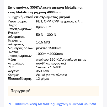
Επισημαίνω:
350KVA κενή μηχανή Metalizing
,
κενή Metalizing μηχανή 4000mm
,
8 μηχανή κενού επιστρώματος μικρού
Υπόστρωμα:
PET, OPP, CPP, έγγραφο, κ.λπ.
Πάχος
8μm50μm
υποστρωμάτων:
Ένταση
50 Ν – 300 Ν
τυλίγματος:
Ταχύτητα
1-15 Μ/S
τυλίγματος:
Διάμετρος ρόλων:
μέγιστο 1500mm
Πλάτος
1000mm4000mm
υποστρωμάτων:
Μέση
περίπου 160 KVA (ανάλογα με τις
κατανάλωση:
συνθήκες εργασίας)
PLC:
Siemens S7-400
Φορτίο:
350 KVA
Χρώμα:
Λευκό για το πλαίσιο
Εξουσιοδότηση:
12 μήνες
Περιγραφή
PET 4000mm κενή Metalizing μηχανή 8 μικρού 350KVA