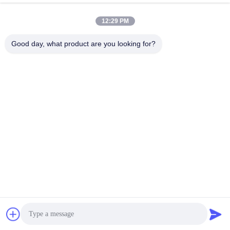
12:29 PM
Good day, what product are you looking for?
Hefei Dongsheng Machinery Technology
Co., Ltd
yubin@dswintec.com
86-551-65303291
No.2606, δρόμος Jixian, ζών
η οικονομικής ανάπτυξης, H
efei, Anhui, Κίνα
Κίνα Καλή ποιότητα Μηχανή Rewinder ταινιών Προμηθευτής. 2026 Hefei
Dongsheng Machinery Technology Co., Ltd Όλα τα δικαιώματα
διατηρούνται.