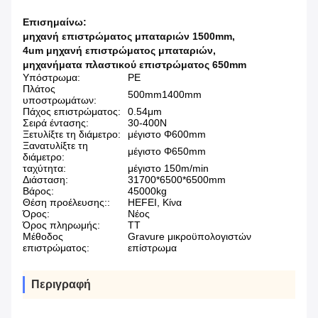
Επισημαίνω:
μηχανή επιστρώματος μπαταριών 1500mm
,
4um μηχανή επιστρώματος μπαταριών
,
μηχανήματα πλαστικού επιστρώματος 650mm
Υπόστρωμα:
PE
Πλάτος
500mm1400mm
υποστρωμάτων:
Πάχος επιστρώματος:
0.54μm
Σειρά έντασης:
30-400N
Ξετυλίξτε τη διάμετρο:
μέγιστο Φ600mm
Ξανατυλίξτε τη
μέγιστο Φ650mm
διάμετρο:
ταχύτητα:
μέγιστο 150m/min
Διάσταση:
31700*6500*6500mm
Βάρος:
45000kg
Θέση προέλευσης::
HEFEI, Κίνα
Όρος:
Νέος
Όρος πληρωμής:
TT
Μέθοδος
Gravure μικροϋπολογιστών
επιστρώματος:
επίστρωμα
Περιγραφή