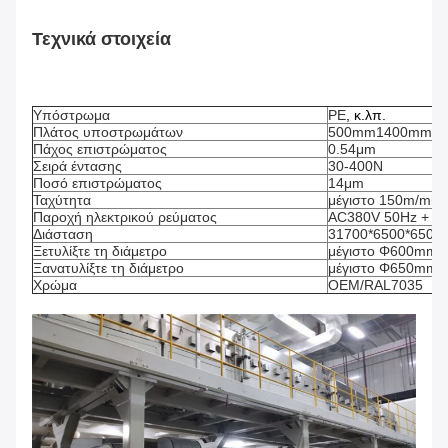
Τεχνικά στοιχεία
Υπόστρωμα
PE
, κ.λπ.
Πλάτος υποστρωμάτων
500mm1400mm
Πάχος επιστρώματος
0.54μm
Σειρά έντασης
30-400N
Ποσό επιστρώματος
14μm
Ταχύτητα
μέγιστο 150m/min
Παροχή ηλεκτρικού ρεύματος
AC380V 50Hz + P
Διάσταση
31700*6500*650
Ξετυλίξτε τη διάμετρο
μέγιστο Φ600mm
Ξανατυλίξτε τη διάμετρο
μέγιστο Φ650mm
Χρώμα
OEM/RAL7035