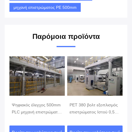
μηχανή επιστρώματος PE 500mm
Παρόμοια προϊόντα
Ψηφιακός έλεγχος 500mm
PET 380 βολτ εξοπλισμός
μη
λι
PLC μηχανή επιστρώματος
επιστρώματος Ιστού 0,5
Ισ
Ιστού 4 μικρού, μηχανή
μικρών, αυτόματη Coater
τρ
επιστρώματος PE
μηχανή
μη