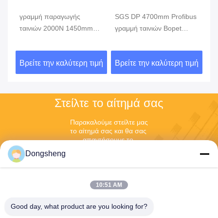
γραμμή παραγωγής
SGS DP 4700mm Profibus
47
ταινιών 2000N 1450mm
γραμμή ταινιών Bopet
πο
300um BOPP
οθόνης αφής
μη
βι
ιμή
Βρείτε την καλύτερη τιμή
Βρείτε την καλύτερη τιμή
Βρ
Στείλτε το αίτημά σας
Παρακαλούμε στείλτε μας 
το αίτημά σας και θα σας 
απαντήσουμε το 
συντομότερο δυνατό.
Dongsheng
10:51 AM
Good day, what product are you looking for?