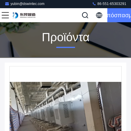
yubin@dswintec.com
86-551-65303291
Απόσπασ
Προϊόντα