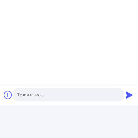
Στείλε
Hefei Dongsheng Machinery Technology
Co., Ltd
yubin@dswintec.com
86-551-65303291
No.2606, δρόμος Jixian, ζών
η οικονομικής ανάπτυξης, H
efei, Anhui, Κίνα
Photo