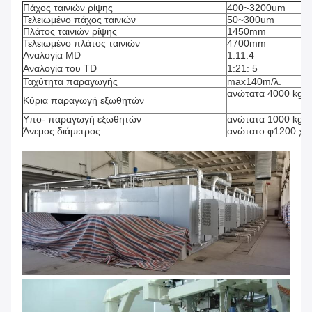
Πάχος ταινιών ρίψης
400~3200um
Τελειωμένο πάχος ταινιών
50~300um
Πλάτος ταινιών ρίψης
1450mm
Τελειωμένο πλάτος ταινιών
4700mm
Αναλογία MD
1:11:4
Αναλογία του TD
1:21: 5
Ταχύτητα παραγωγής
max140m/λ.
ανώτατα 4000 kg/h
Κύρια παραγωγή εξωθητών
Υπο- παραγωγή εξωθητών
ανώτατα 1000 kg/h
Άνεμος διάμετρος
ανώτατο φ1200 χιλ