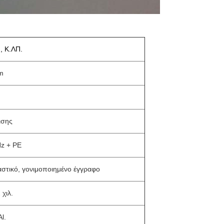
, Κ.ΛΠ.
m
ισης
z + PE
αστικό, γονιμοποιημένο έγγραφο
 χιλ.
Al.