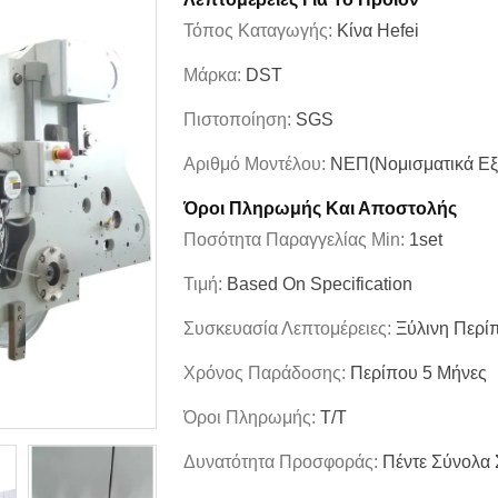
Τόπος Καταγωγής:
Κίνα Hefei
Μάρκα:
DST
Πιστοποίηση:
SGS
Αριθμό Μοντέλου:
ΝΕΠ(Νομισματικά Εξ
Όροι Πληρωμής Και Αποστολής
Ποσότητα Παραγγελίας Min:
1set
Τιμή:
Based On Specification
Συσκευασία Λεπτομέρειες:
Ξύλινη Περί
Χρόνος Παράδοσης:
Περίπου 5 Μήνες
Όροι Πληρωμής:
T/T
Δυνατότητα Προσφοράς:
Πέντε Σύνολα 