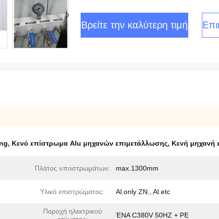
Βρείτε την καλύτερη τιμή
Επι
ing
,
Κενό επίστρωμα Alu μηχανών επιμετάλλωσης
,
Κενή μηχανή 
Πλάτος υποστρωμάτων:
max.1300mm
Υλικό επιστρώματος:
Al.only ZN., Al.etc
Παροχή ηλεκτρικού
ΈΝΑ C380V 50HZ + PE