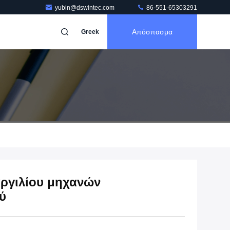
yubin@dswintec.com
86-551-65303291
Απόσπασμα
Greek
ργιλίου μηχανών
ύ