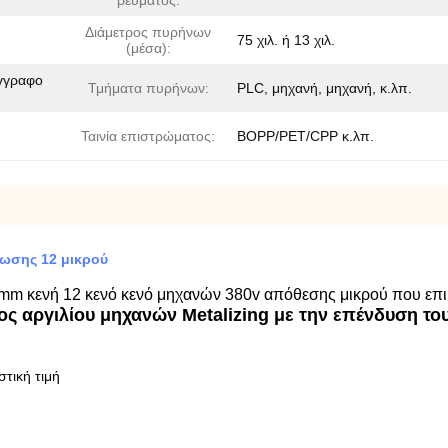
ρεύματος:
Διάμετρος πυρήνων
75 χιλ. ή 13 χιλ.
(μέσα):
έγγραφο
Τμήματα πυρήνων:
PLC, μηχανή, μηχανή, κ.λπ.
Ταινία επιστρώματος:
BOPP/PET/CPP κ.λπ.
ωσης 12 μικρού
m κενή 12 κενό κενό μηχανών 380v απόθεσης μικρού που επι
ς αργιλίου μηχανών Metalizing με την επένδυση το
τική τιμή