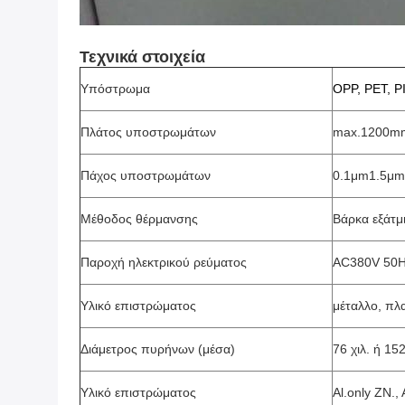
Τεχνικά στοιχεία
Υπόστρωμα
OPP, PET, PI
Πλάτος υποστρωμάτων
max.1200m
Πάχος υποστρωμάτων
0.1μm1.5μm
Μέθοδος θέρμανσης
Βάρκα εξάτμ
Παροχή ηλεκτρικού ρεύματος
AC380V 50H
Υλικό επιστρώματος
μέταλλο, πλ
Διάμετρος πυρήνων (μέσα)
76 χιλ. ή 152
Υλικό επιστρώματος
Al.only ZN., 