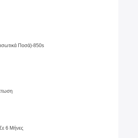
ισωτικά Ποσά)-850s
πτωση
Σε 6 Μήνες