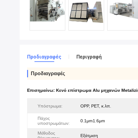
Προδιαγραφές
Περιγραφή
Προδιαγραφές
Επισημαίνω:
Κενό επίστρωμα Alu μηχανών Metaliz
Υπόστρωμα:
OPP, PET, κ.λπ.
Πάχος
0.1μm1.6μm
υποστρωμάτων:
Μέθοδος
Εξάτμιση