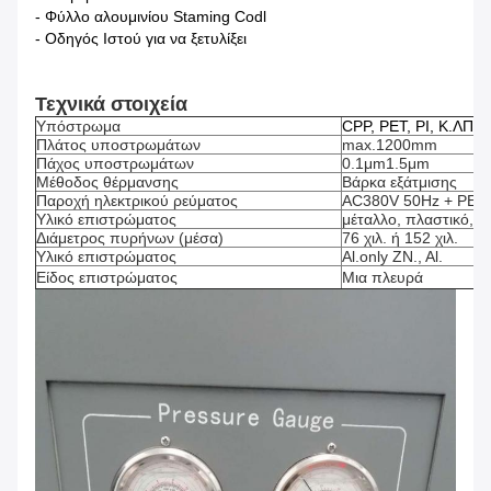
- Φύλλο αλουμινίου Staming Codl
- Οδηγός Ιστού για να ξετυλίξει
Τεχνικά στοιχεία
Υπόστρωμα
CPP, PET, PI, Κ.ΛΠ.
Πλάτος υποστρωμάτων
max.1200mm
Πάχος υποστρωμάτων
0.1μm1.5μm
Μέθοδος θέρμανσης
Βάρκα εξάτμισης
Παροχή ηλεκτρικού ρεύματος
AC380V 50Hz + PE
Υλικό επιστρώματος
μέταλλο, πλαστικό, 
Διάμετρος πυρήνων (μέσα)
76 χιλ. ή 152 χιλ.
Υλικό επιστρώματος
Al.only ZN., Al.
Είδος επιστρώματος
Μια πλευρά