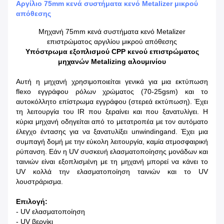
Αργίλιο 75mm κενά συστήματα κενό Metalizer μικρού
απόθεσης
Μηχανή 75mm κενά συστήματα κενό Metalizer
επιστρώματος αργιλίου μικρού απόθεσης
Υπόστρωμα εξοπλισμού CPP κενού επιστρώματος
μηχανών Metalizing αλουμινίου
Αυτή η μηχανή χρησιμοποιείται γενικά για μια εκτύπωση
flexo εγγράφου ρόλων χρώματος (70-25gsm) και το
αυτοκόλλητο επίστρωμα εγγράφου (στερεά εκτύπωση). Έχει
τη λειτουργία του IR που ξεραίνει και που ξανατυλίγει. Η
κύρια μηχανή οδηγείται από το μετατροπέα με τον αυτόματο
έλεγχο έντασης για να ξανατυλίξει unwindingand. Έχει μια
συμπαγή δομή με την εύκολη λειτουργία, καμία ατμοσφαιρική
ρύπανση. Εάν η UV συσκευή ελασματοποίησης μονάδων και
ταινιών είναι εξοπλισμένη με τη μηχανή μπορεί να κάνει το
UV κολλά την ελασματοποίηση ταινιών και το UV
λουστράρισμα.
Επιλογή:
- UV ελασματοποίηση
- UV βερνίκι