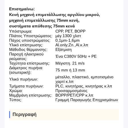
Επισημαίνω:
Κενή μηχανή επιμετάλλωσης αργιλίου μικρού
,
μηχανή επιμετάλλωσης 75mm κενή
,
συστήματα απόθεσης 75mm κενά
Υπόστρωμα:
CPP, PET, BOPP
Πλάτος Υποστρώματος:
μέγ.1300 χλστ
Πάχος υποστρώματος:
0,1μm-1,6μm
Υλικό επίστρωσης:
Al.only;Zn.,Al.κ.λπ
Μέθοδος θέρμανσης:
Εξάτμιση
Παροχή ηλεκτρικού
Ένα C380V 50Hz + PE
ρεύματος:
Ταχύτητα επίστρωσης:
Μέγιστη. 21 m/s
Διάμετρος πυρήνα
75 mm ή 13 mm
(εσωτερική):
μέταλλο, πλαστικό, εμποτισμένο
Υλικό πυρήνων:
χαρτί κ.λπ
Τμήματα πυρήνων:
PLC, κινητήρας, κινητήρας κ.λπ
Χρώμα:
Προσαρμοσμένος
Μεμβράνη επίστρωσης:
BOPP/PET/CPP κ.λπ
Τύπος:
Γραμμή Παραγωγής Επιχρισμάτων
Περιγραφή