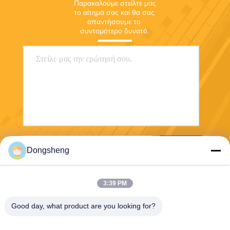
Παρακαλούμε στείλτε μας 
το αίτημά σας και θα σας 
απαντήσουμε το 
συντομότερο δυνατό.
Στείλε
Dongsheng
3:39 PM
Good day, what product are you looking for?
Hefei Dongsheng Machinery Technology