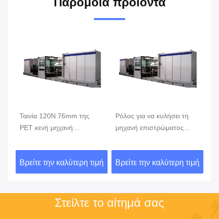
Παρόμοια προϊόντα
της
Ρόλος για να κυλήσει τη
εναλλασσόμενο ρεύμα
μηχανή επιστρώματος
380V 50Hz 1200mm
χανή
επιμετάλλωσης 8m/S
600mm κενή μηχανή
ς
152mm
επιμετάλλωσης
ρη τιμή
Βρείτε την καλύτερη τιμή
Βρείτε την καλύτερη τιμή
Στείλτε το αίτημά σας