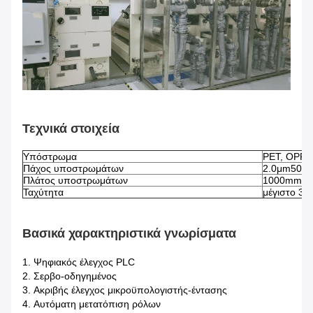
Τεχνικά στοιχεία
Υπόστρωμα
PET, OPP, 
Πάχος υποστρωμάτων
2.0μm50μ
Πλάτος υποστρωμάτων
1000mm8
Ταχύτητα
μέγιστο 35
Βασικά χαρακτηριστικά γνωρίσματα
1.
Ψηφιακός έλεγχος PLC
2.
Σερβο-οδηγημένος
3.
Ακριβής έλεγχος μικροϋπολογιστής-έντασης
4.
Αυτόματη μετατόπιση ρόλων