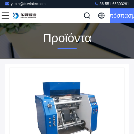
yubin@dswintec.com
86-551-65303291
Απόσπασ
Προϊόντα