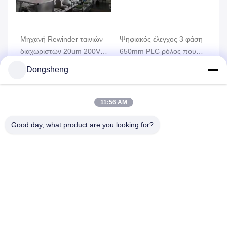
α
Μηχανή Rewinder ταινιών
Ψηφιακός έλεγχος 3 φάση
Οπ
διαχωριστών 20um 200V
650mm PLC ρόλος που
τα
λίθιου
ξανατυλίγει τη μηχανή,
50
Dongsheng
Slitter μηχανή Rewinder
ξα
ιμή
Βρείτε την καλύτερη τιμή
Βρείτε την καλύτερη τιμή
Βρ
11:56 AM
Good day, what product are you looking for?
Στείλτε το αίτημά σας
Παρακαλούμε στείλτε μας 
το αίτημά σας και θα σας 
απαντήσουμε το 
συντομότερο δυνατό.