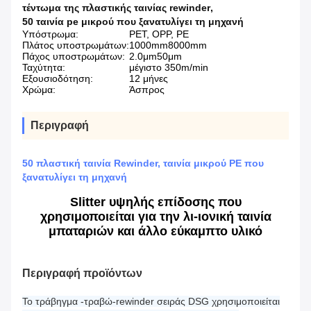
τέντωμα της πλαστικής ταινίας rewinder
,
50 ταινία pe μικρού που ξανατυλίγει τη μηχανή
Υπόστρωμα:
PET, OPP, PE
Πλάτος υποστρωμάτων:
1000mm8000mm
Πάχος υποστρωμάτων:
2.0μm50μm
Ταχύτητα:
μέγιστο 350m/min
Εξουσιοδότηση:
12 μήνες
Χρώμα:
Άσπρος
Περιγραφή
50 πλαστική ταινία Rewinder, ταινία μικρού PE που
ξανατυλίγει τη μηχανή
Slitter υψηλής επίδοσης που
χρησιμοποιείται για την λι-ιονική ταινία
μπαταριών και άλλο εύκαμπτο υλικό
Περιγραφή προϊόντων
Το τράβηγμα -τραβώ-rewinder σειράς DSG χρησιμοποιείται