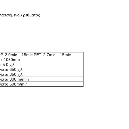
αλλασσόμενου ρεύματος
P. 2.0mic – 15mic PET. 2.7mic – 15mic
x.1050mm
.5.0 χιλ.
γιστα 650 χιλ.
γιστα 350 χιλ.
γιστα 300 m/min
γιστο 500m/min