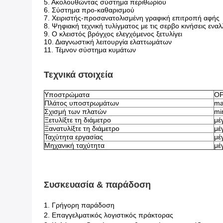
5. Ακολουθώντας σύστημα περιθωρίου
6. Σύστημα προ-καθαρισμού
7. Χειριστής-προσανατολισμένη γραφική επιτροπή αφής
8. Ψηφιακή τεχνική τυλίγματος με τις σερβο κινήσεις εν
9. Ο κλειστός βρόγχος ελεγχόμενος ξετυλίγει
10. Διαγνωστική λειτουργία ελαττωμάτων
11. Τέμνον σύστημα κυμάτων
Τεχνικά στοιχεία
Υποστρώματα
OP
Πλάτος υποστρωμάτων
ma
Σχισμή των πλατών
min
Ξετυλίξτε τη διάμετρο
μέ
Ξανατυλίξτε τη διάμετρο
μέ
Ταχύτητα εργασίας
μέ
Μηχανική ταχύτητα
μέ
Συσκευασία & παράδοση
1. Γρήγορη παράδοση
2. Επαγγελματικός λογιστικός πράκτορας