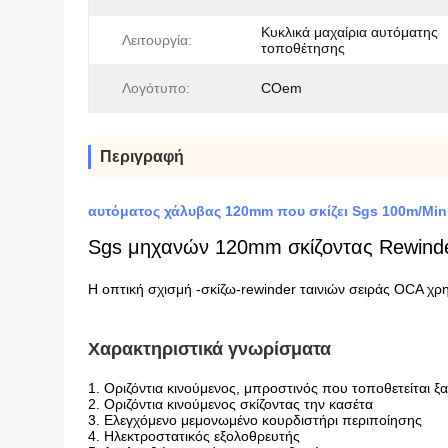
Κυκλικά μαχαίρια αυτόματης
Λειτουργία:
τοποθέτησης
Λογότυπο:
COem
Περιγραφή
αυτόματος χάλυβας 120mm που σκίζει Sgs 100m/Mi
Sgs μηχανών 120mm σκίζοντας Rewinder
Η οπτική σχισμή -σκίζω-rewinder ταινιών σειράς OCA χρησι
Χαρακτηριστικά γνωρίσματα
1. Οριζόντια κινούμενος, μπροστινός που τοποθετείται ξα
2. Οριζόντια κινούμενος σκίζοντας την κασέτα
3. Ελεγχόμενο μεμονωμένο κουρδιστήρι περιποίησης
4. Ηλεκτροστατικός εξολοθρευτής