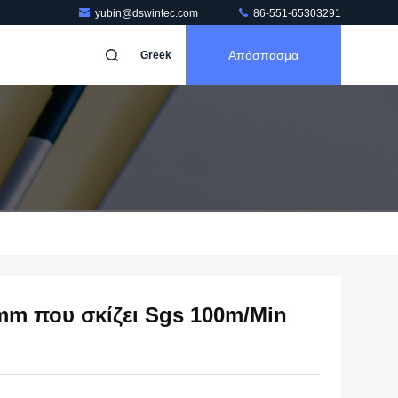
yubin@dswintec.com
86-551-65303291
Απόσπασμα
Greek
mm που σκίζει Sgs 100m/Min