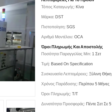
Τόπος Καταγωγής:
Κίνα
Μάρκα:
DST
Πιστοποίηση:
SGS
Αριθμό Μοντέλου:
OCA
Όροι Πληρωμής Και Αποστολής
Ποσότητα Παραγγελίας Min:
1 Σετ
Τιμή:
Based On Specification
Συσκευασία Λεπτομέρειες:
Ξύλινη Θήκη
Χρόνος Παράδοσης:
Περίπου 5 Μήνες
Όροι Πληρωμής:
T/T
Δυνατότητα Προσφοράς:
Πέντε Σετ Σε 