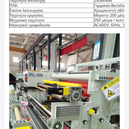
Ταχύτητα αποδοχής
150m/min
ΠΛΚ
Γερμανία Beckhoff
Εικόνα λειτουργίας
Χρωματιστή οθόνη
Ταχύτητα εργασίας
Μέγιστο 200 μέτρα 
Μηχανική ταχύτητα
250 μέτρα / λεπτό
Ηλεκτρική τροφοδοσία
AC400V, 50Hz, 3P