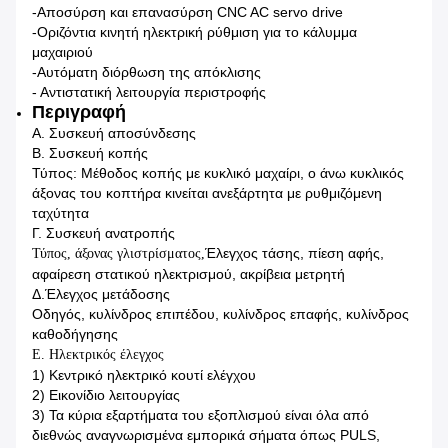
-Αποσύρση και επανασύρση CNC AC servo drive
-Οριζόντια κινητή ηλεκτρική ρύθμιση για το κάλυμμα
μαχαιριού
-Αυτόματη διόρθωση της απόκλισης
- Αντιστατική λειτουργία περιστροφής
Περιγραφή
Α. Συσκευή αποσύνδεσης
Β. Συσκευή κοπής
Τύπος: Μέθοδος κοπής με κυκλικό μαχαίρι, ο άνω κυκλικός
άξονας του κοπτήρα κινείται ανεξάρτητα με ρυθμιζόμενη
ταχύτητα
Γ. Συσκευή ανατροπής
Έλεγχος τάσης, πίεση αφής,
Τύπος, άξονας γλιστρίσματος,
αφαίρεση στατικού ηλεκτρισμού, ακρίβεια μετρητή
Δ.
Έλεγχος μετάδοσης
Οδηγός, κυλίνδρος επιπέδου, κυλίνδρος επαφής, κυλίνδρος
καθοδήγησης
Ε. Ηλεκτρικός έλεγχος
1) Κεντρικό ηλεκτρικό κουτί ελέγχου
2) Εικονίδιο λειτουργίας
3) Τα κύρια εξαρτήματα του εξοπλισμού είναι όλα από
διεθνώς αναγνωρισμένα εμπορικά σήματα όπως PULS,